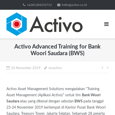
Skip
+6281284252712
hello@activo.co.id
to
content
Activo Advanced Training for Bank
Woori Saudara (BWS)
Post
26 November 2019
myactivo
navig
Activo Asset Management Solutions mengadakan “Training
Asset Management (Aplikasi Activo)” untuk tim
Bank Woori
Saudara
atau yang dikenal dengan sebutan
BWS
pada tanggal
23-24 November 2019 bertempat di Kantor Pusat Bank Woori
Saudara, Treasury Tower, Jakarta Selatan. Sebanyak 28 peserta