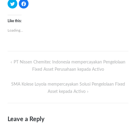
Click
Click
to
to
share
share
on
on
Twitter
Facebook
(Opens
(Opens
Like this:
in
in
new
new
Loading...
window)
window)
Post
PT Nissen Chemitec Indonesia mempercayakan Pengelolaan
navigation
Fixed Asset Perusahaan kepada Activo
SMA Kolese Loyola mempercayakan Solusi Pengelolaan Fixed
Asset kepada Activo
Leave a Reply